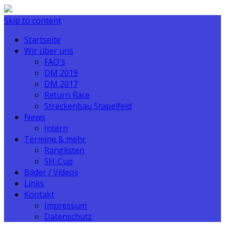
Skip to content
Startseite
Wir über uns
FAQ´s
DM 2019
DM 2017
Return Race
Streckenbau Stapelfeld
News
Intern
Termine & mehr
Ranglisten
SH-Cup
Bilder / Videos
Links
Kontakt
Impressum
Datenschutz