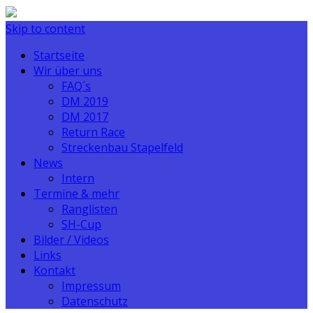
Skip to content
Startseite
Wir über uns
FAQ´s
DM 2019
DM 2017
Return Race
Streckenbau Stapelfeld
News
Intern
Termine & mehr
Ranglisten
SH-Cup
Bilder / Videos
Links
Kontakt
Impressum
Datenschutz