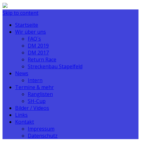
Skip to content
Startseite
Wir über uns
FAQ´s
DM 2019
DM 2017
Return Race
Streckenbau Stapelfeld
News
Intern
Termine & mehr
Ranglisten
SH-Cup
Bilder / Videos
Links
Kontakt
Impressum
Datenschutz