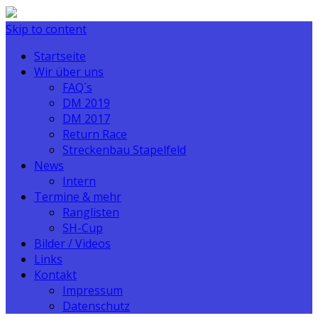
Skip to content
Startseite
Wir über uns
FAQ´s
DM 2019
DM 2017
Return Race
Streckenbau Stapelfeld
News
Intern
Termine & mehr
Ranglisten
SH-Cup
Bilder / Videos
Links
Kontakt
Impressum
Datenschutz