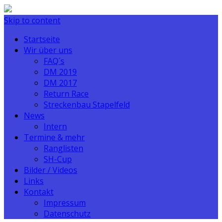
Skip to content
Startseite
Wir über uns
FAQ´s
DM 2019
DM 2017
Return Race
Streckenbau Stapelfeld
News
Intern
Termine & mehr
Ranglisten
SH-Cup
Bilder / Videos
Links
Kontakt
Impressum
Datenschutz